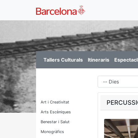
Tallers Culturals
Itineraris
Espectacl
Dies
PERCUSSI
Art i Creativitat
Arts Escèniques
Benestar i Salut
Monogràfics