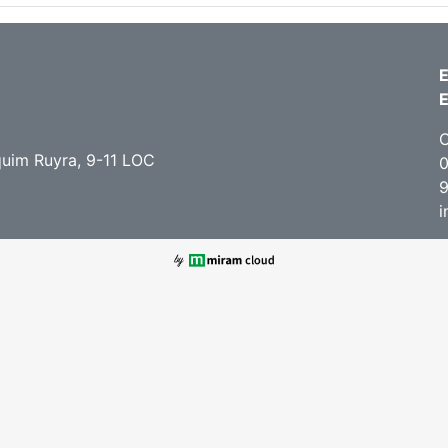
E
C
uim Ruyra, 9-11 LOC
0
i