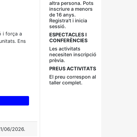
altra persona. Pots
inscriure a menors
de 16 anys.
Registra't i inicia
sessió.
 i força a
ESPECTACLES I
CONFERÈNCIES
unitats. Ens
Les activitats
necesiten inscripció
prèvia.
PREUS ACTIVITATS
El preu correspon al
taller complet.
 01/06/2026.