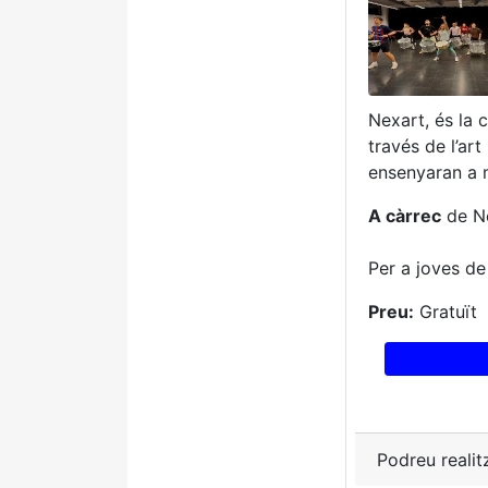
Nexart, és la 
través de l’ar
ensenyaran a mi
A càrrec
de Ne
Per a joves de
Preu:
Gratuït
Podreu realit