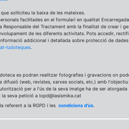
que sol·liciteu la baixa de les mateixes.
ersonals facilitades en el formulari en qualitat Encarregad
ponsable del Tractament amb la finalitat de crear i ges
volupament de les diferents activitats. Pots accedir, rectific
 informació addicional i detallada sobre protecció de dades
tat-ludoteques
.
 ludoteca es podran realitzar fotografies i gravacions on po
de difusió (web, revistes, xarxes socials, etc.) amb l'objecti
utorització per a l'ús de la seva imatge ha de ser atorgada 
 la seva petició a lopd@lasismika.cat
ula referent a la RGPD i les
condicions d'ús
.