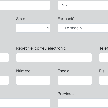
Sexe
Formació
Repetir el correu electrònic
Telè
Número
Escala
Pis
Provincia