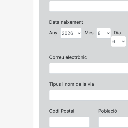
Data naixement
Any
Mes
Dia
Correu electrònic
Tipus i nom de la via
Codi Postal
Població