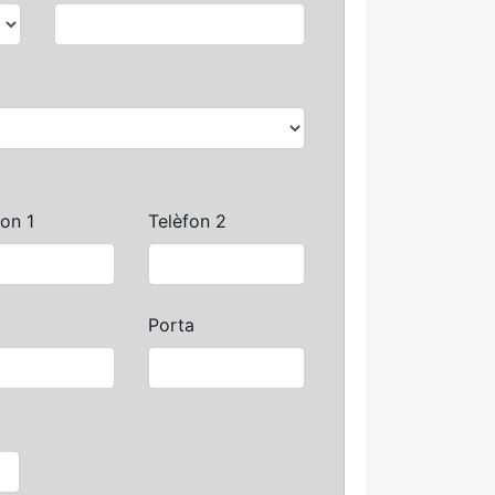
fon 1
Telèfon 2
Porta